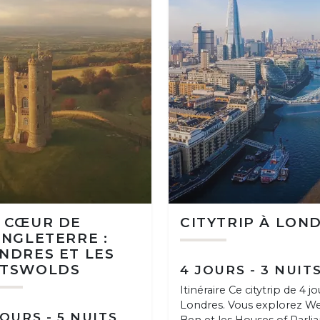
 CŒUR DE
CITYTRIP À LON
ANGLETERRE :
NDRES ET LES
TSWOLDS
4 JOURS - 3 NUIT
Itinéraire Ce citytrip de 4 
Londres. Vous explorez W
JOURS - 5 NUITS