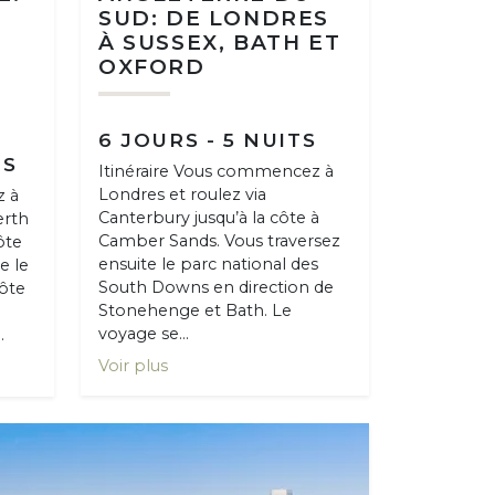
S
SUD: DE LONDRES
À SUSSEX, BATH ET
OXFORD
S
6 JOURS - 5 NUITS
TS
Itinéraire Vous commencez à
Londres et roulez via
z à
Canterbury jusqu’à la côte à
erth
Camber Sands. Vous traversez
ôte
ensuite le parc national des
e le
South Downs en direction de
côte
Stonehenge et Bath. Le
voyage se...
.
Voir plus