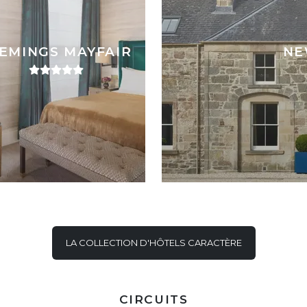
EMINGS MAYFAIR
NE
LA COLLECTION D'HÔTELS CARACTÈRE
CIRCUITS