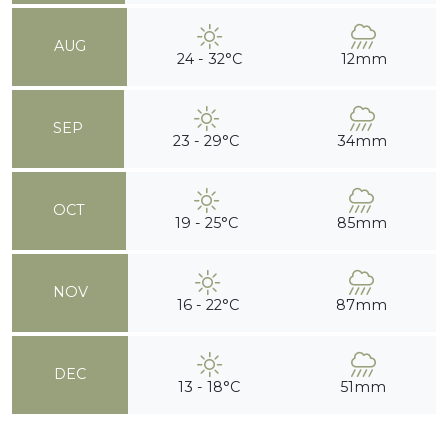
AUG
24 - 32°C
12mm
SEP
23 - 29°C
34mm
OCT
19 - 25°C
85mm
NOV
16 - 22°C
87mm
DEC
13 - 18°C
51mm