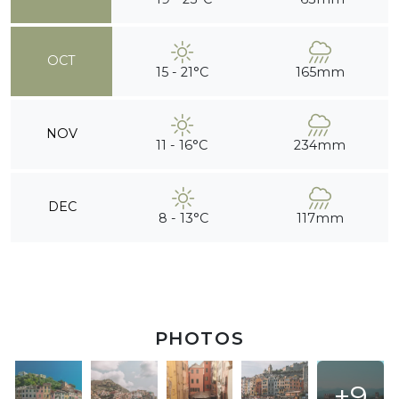
OCT
15 - 21°C
165mm
NOV
11 - 16°C
234mm
DEC
8 - 13°C
117mm
PHOTOS
+9