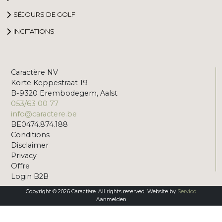
SÉJOURS DE GOLF
INCITATIONS
Caractère NV
Korte Keppestraat 19
B-9320 Erembodegem, Aalst
053/63 00 77
info@caractere.be
BE0474.874.188
Conditions
Disclaimer
Privacy
Offre
Login B2B
Copyright © 2026 Caractère. All rights reserved. Website by
Servico
Aanmelden