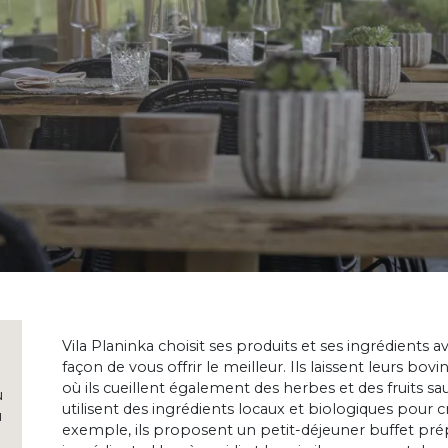
Vila Planinka choisit ses produits et ses ingrédients av
façon de vous offrir le meilleur. Ils laissent leurs bo
où ils cueillent également des herbes et des fruits sau
u
utilisent des ingrédients locaux et biologiques pour cr
u
exemple, ils proposent un petit-déjeuner buffet prép