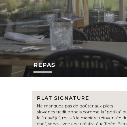
REPAS
PLAT SIGNATURE
Ne manquez pas de goûter aux plats
slovènes traditionnels comme la "potika" o
le "mavžlje", mais à la manière réinventée d
chef, servis avec une créativité raffinée. Bien