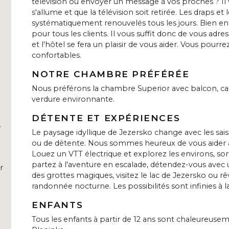
télévision ou envoyer un message à vos proches ? Il v
s'allume et que la télévision soit retirée. Les draps et
systématiquement renouvelés tous les jours. Bien ent
pour tous les clients. Il vous suffit donc de vous adr
et l'hôtel se fera un plaisir de vous aider. Vous pourr
confortables.
NOTRE CHAMBRE PRÉFÉRÉE
Nous préférons la chambre Superior avec balcon, car
verdure environnante.
DÉTENTE ET EXPÉRIENCES
.
Le paysage idyllique de Jezersko change avec les saiso
ou de détente. Nous sommes heureux de vous aider à 
Louez un VTT électrique et explorez les environs, sort
partez à l'aventure en escalade, détendez-vous avec 
r
des grottes magiques, visitez le lac de Jezersko ou rê
randonnée nocturne. Les possibilités sont infinies à la
ENFANTS
Tous les enfants à partir de 12 ans sont chaleureusem