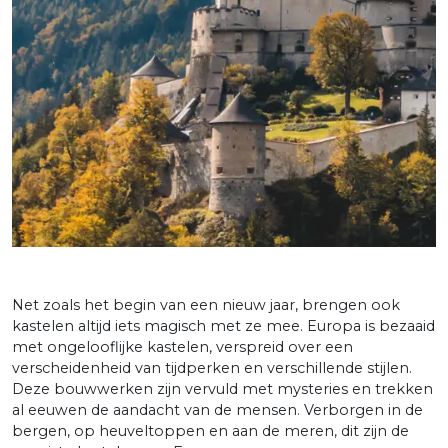
Net zoals het begin van een nieuw jaar, brengen ook
kastelen altijd iets magisch met ze mee. Europa is bezaaid
met ongelooflijke kastelen, verspreid over een
verscheidenheid van tijdperken en verschillende stijlen.
Deze bouwwerken zijn vervuld met mysteries en trekken
al eeuwen de aandacht van de mensen. Verborgen in de
bergen, op heuveltoppen en aan de meren, dit zijn de