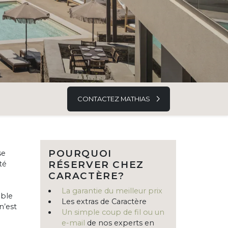
CONTACTEZ MATHIAS
POURQUOI
se
RÉSERVER CHEZ
té
CARACTÈRE?
La garantie du meilleur prix
mble
Les extras de Caractère
n’est
Un simple coup de fil ou un
e-mail
de nos experts en