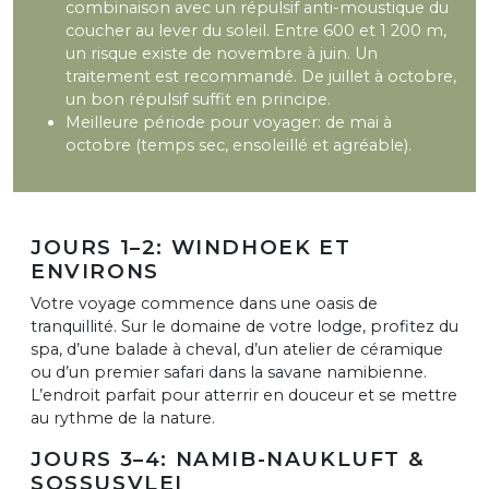
combinaison avec un répulsif anti-moustique du
coucher au lever du soleil. Entre 600 et 1 200 m,
un risque existe de novembre à juin. Un
traitement est recommandé. De juillet à octobre,
un bon répulsif suffit en principe.
Meilleure période pour voyager: de mai à
octobre (temps sec, ensoleillé et agréable).
JOURS 1–2: WINDHOEK ET
ENVIRONS
Votre voyage commence dans une oasis de
tranquillité. Sur le domaine de votre lodge, profitez du
spa, d’une balade à cheval, d’un atelier de céramique
ou d’un premier safari dans la savane namibienne.
L’endroit parfait pour atterrir en douceur et se mettre
au rythme de la nature.
JOURS 3–4: NAMIB-NAUKLUFT &
SOSSUSVLEI