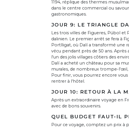
1194, réplique des thermes musulman
dans le centre commercial ou savourer
gastronomiques.
JOUR 9: LE TRIANGLE D
Les trois villes de Figueres, Púbol e
dalinien. Le premier arrêt se fera à Fi
Portlligat, où Dalí a transformé une
vécu pendant près de 50 ans. Après a
l'un des jolis villages côtiers des envi
Dalí a acheté un château pour sa mus
murales, de nombreux trompe-l'œil, d
Pour finir, vous pourrez encore vous
rentrer à l'hôtel.
JOUR 10: RETOUR À LA 
Après un extraordinaire voyage en F
avec de bons souvenirs.
QUEL BUDGET FAUT-IL 
Pour ce voyage, comptez un prix à pa