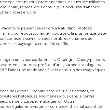
urrez également vous promener dans les rues accueillantes
loré la ville, rendez-vous dans le plus beau spa d'Andorre
'autres choses encore.
d'aventure peuvent se rendre à Naturland. Profitez
 tir à l'arc ou l'époustouflante Tobotronc, la plus longue piste
tion consiste à suivre l'un des nombreux chemins de
irez des paysages à couper le souffle.
e région que vous explorerez, la Catalogne. Vous y passerez
ractère. Vous pourrez profiter d'une journée à la plage ou
ortif ? Faites une randonnée à vélo dans l'un des magnifiques
alane de Gérone, une ville riche en ruelles étroites, en
monastères historiques. Promenez-vous dans le centre
ieux gardé d'Europe, le quartier juif. Outre
pourrez également visiter un complexe thermal datant de