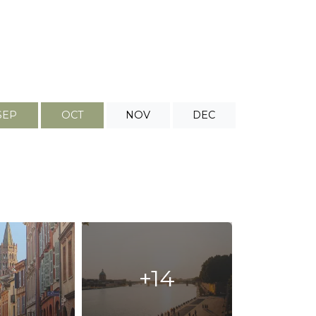
SEP
OCT
NOV
DEC
+14