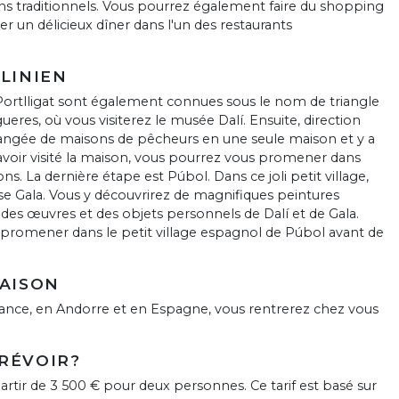
s traditionnels. Vous pourrez également faire du shopping
 un délicieux dîner dans l'un des restaurants
ALINIEN
t Portlligat sont également connues sous le nom de triangle
gueres, où vous visiterez le musée Dalí. Ensuite, direction
 rangée de maisons de pêcheurs en une seule maison et y a
voir visité la maison, vous pourrez vous promener dans
rons. La dernière étape est Púbol. Dans ce joli petit village,
e Gala. Vous y découvrirez de magnifiques peintures
es œuvres et des objets personnels de Dalí et de Gala.
 promener dans le petit village espagnol de Púbol avant de
MAISON
rance, en Andorre et en Espagne, vous rentrerez chez vous
PRÉVOIR?
rtir de 3 500 € pour deux personnes. Ce tarif est basé sur