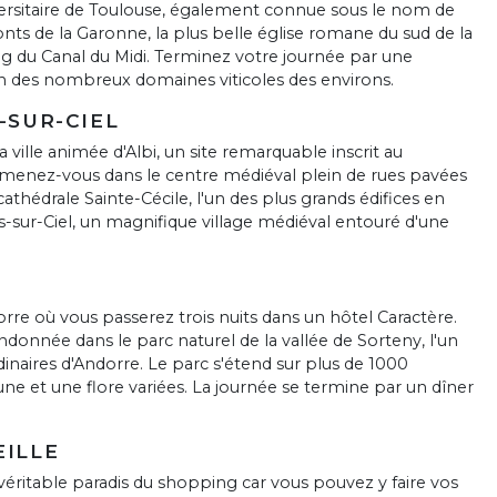
universitaire de Toulouse, également connue sous le nom de
onts de la Garonne, la plus belle église romane du sud de la
ng du Canal du Midi. Terminez votre journée par une
'un des nombreux domaines viticoles des environs.
-SUR-CIEL
 ville animée d'Albi, un site remarquable inscrit au
menez-vous dans le centre médiéval plein de rues pavées
cathédrale Sainte-Cécile, l'un des plus grands édifices en
s-sur-Ciel, un magnifique village médiéval entouré d'une
rre où vous passerez trois nuits dans un hôtel Caractère.
ndonnée dans le parc naturel de la vallée de Sorteny, l'un
dinaires d'Andorre. Le parc s'étend sur plus de 1000
ne et une flore variées. La journée se termine par un dîner
EILLE
n véritable paradis du shopping car vous pouvez y faire vos