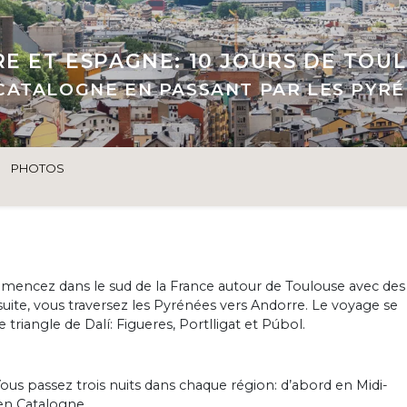
RE ET ESPAGNE: 10 JOURS DE TOU
 CATALOGNE EN PASSANT PAR LES PYR
PHOTOS
ommencez dans le sud de la France autour de Toulouse avec des
nsuite, vous traversez les Pyrénées vers Andorre. Le voyage se
riangle de Dalí: Figueres, Portlligat et Púbol.
Vous passez trois nuits dans chaque région: d’abord en Midi-
en Catalogne.