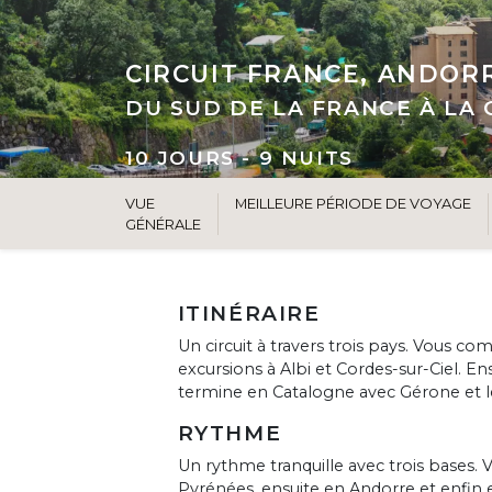
CIRCUIT FRANCE, ANDOR
DU SUD DE LA FRANCE À LA
10 JOURS - 9 NUITS
VUE
MEILLEURE PÉRIODE DE VOYAGE
GÉNÉRALE
ITINÉRAIRE
Un circuit à travers trois pays. Vous c
excursions à Albi et Cordes-sur-Ciel. E
termine en Catalogne avec Gérone et le t
RYTHME
Un rythme tranquille avec trois bases. 
Pyrénées, ensuite en Andorre et enfin 