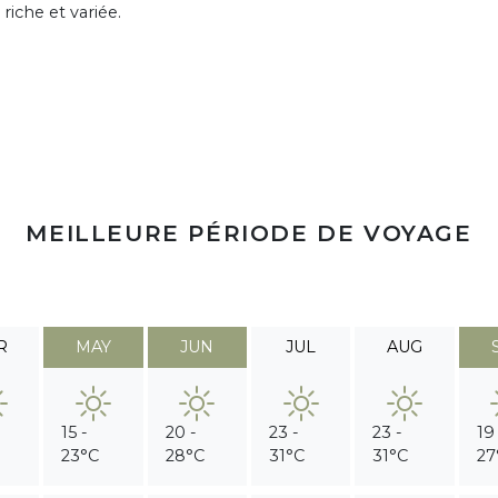
riche et variée.
MEILLEURE PÉRIODE DE VOYAGE
R
MAY
JUN
JUL
AUG
15 -
20 -
23 -
23 -
19
23°C
28°C
31°C
31°C
27