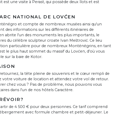
t est une visite à Perast, qui possède deux îlots et est
 PARC NATIONAL DE LOVĆEN
Monténégro et compte de nombreux musées ainsi qu'un
nt des informations sur les différents itinéraires de
en abrite l'un des monuments les plus importants, le
es du célèbre sculpteur croate Ivan Meštrović. Ce lieu
cation particulière pour de nombreux Monténégrins, en tant
 est le plus haut sommet du massif du Lovćen, d'où vous
e sur la baie de Kotor.
AISON
retournez, la tête pleine de souvenirs et le cœur rempli de
z votre voiture de location et attendez votre vol de retour.
trer chez vous ? Pas de problème, nous pouvons vous
ires dans l'un de nos hôtels Caractère.
PRÉVOIR?
artir de 4 500 € pour deux personnes. Ce tarif comprend
 l'hébergement avec formule chambre et petit-déjeuner. Le