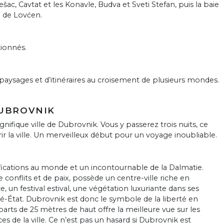
šac, Cavtat et les Konavle, Budva et Sveti Stefan, puis la baie
l de Lovćen.
ionnés.
paysages et d’itinéraires au croisement de plusieurs mondes.
DUBROVNIK
ique ville de Dubrovnik. Vous y passerez trois nuits, ce
r la ville. Un merveilleux début pour un voyage inoubliable.
ifications au monde et un incontournable de la Dalmatie.
de conflits et de paix, possède un centre-ville riche en
 un festival estival, une végétation luxuriante dans ses
ité-État. Dubrovnik est donc le symbole de la liberté en
rts de 25 mètres de haut offre la meilleure vue sur les
aces de la ville. Ce n’est pas un hasard si Dubrovnik est