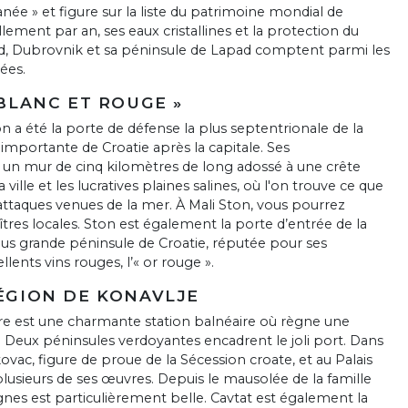
ée » et figure sur la liste du patrimoine mondial de
lement par an, ses eaux cristallines et la protection du
oid, Dubrovnik et sa péninsule de Lapad comptent parmi les
ées.
 BLANC ET ROUGE »
a été la porte de défense la plus septentrionale de la
 importante de Croatie après la capitale. Ses
t un mur de cinq kilomètres de long adossé à une crête
ille et les lucratives plaines salines, où l'on trouve ce que
s attaques venues de la mer. À Mali Ston, vous pourrez
tres locales. Ston est également la porte d’entrée de la
lus grande péninsule de Croatie, réputée pour ses
ents vins rouges, l’« or rouge ».
RÉGION DE KONAVLJE
re est une charmante station balnéaire où règne une
 Deux péninsules verdoyantes encadrent le joli port. Dans
vac, figure de proue de la Sécession croate, et au Palais
lusieurs de ses œuvres. Depuis le mausolée de la famille
agnes est particulièrement belle. Cavtat est également la