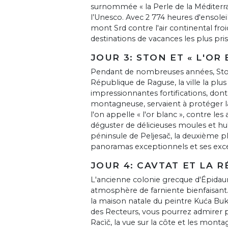
surnommée « la Perle de la Méditerran
l’Unesco. Avec 2 774 heures d'ensoleil
mont Srd contre l'air continental fr
destinations de vacances les plus pris
JOUR 3: STON ET « L'OR
Pendant de nombreuses années, Ston 
République de Raguse, la ville la plus
impressionnantes fortifications, don
montagneuse, servaient à protéger la v
l'on appelle « l'or blanc », contre le
déguster de délicieuses moules et huî
péninsule de Peljesač, la deuxième p
panoramas exceptionnels et ses excell
JOUR 4: CAVTAT ET LA 
L'ancienne colonie grecque d'Épidau
atmosphère de farniente bienfaisant.
la maison natale du peintre Kuća Buko
des Recteurs, vous pourrez admirer p
Racìč, la vue sur la côte et les mont