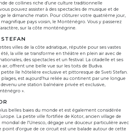
nde de collines riche d’une culture traditionnelle
 vous pouvez assister à des spectacles de musique et de
llage le dimanche matin. Pour clôturer votre quatrième jour,
 magnifique pays voisin, le Monténégro. Vous y passerez
Caractère, sur la côte monténégrine.
I STEFAN
ites villes de la côte adriatique, réputée pour ses vastes
té, la ville se transforme en théâtre en plein air avec de
tionales, des spectacles et un festival. La citadelle et ses
air, offrent une belle vue sur les toits de Budva.
etite île hôtelière exclusive et pittoresque de Sveti Stefan.
 plages, est aujourd’hui reliée au continent par une longue
 devenu une station balnéaire privée et exclusive,
nténégro ».
TOR
 plus belles baies du monde et est également considérée
rope. La petite ville fortifiée de Kotor, ancien village de
e mondial de l'Unesco, dégage une douceur particulière avec
Le point d'orgue de ce circuit est une balade autour de cette