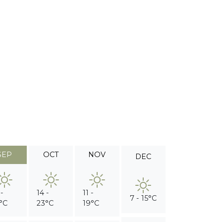
SEP
OCT
NOV
DEC
 -
14 -
11 -
7 - 15°C
°C
23°C
19°C