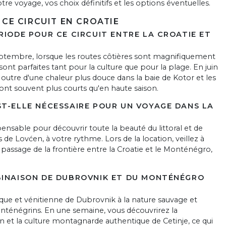
otre voyage, vos choix définitifs et les options éventuelles.
CE CIRCUIT EN CROATIE
RIODE POUR CE CIRCUIT ENTRE LA CROATIE ET
eptembre, lorsque les routes côtières sont magnifiquement
ont parfaites tant pour la culture que pour la plage. En juin
outre d'une chaleur plus douce dans la baie de Kotor et les
ont souvent plus courts qu'en haute saison.
ST-ELLE NÉCESSAIRE POUR UN VOYAGE DANS LA
pensable pour découvrir toute la beauté du littoral et de
e Lovćen, à votre rythme. Lors de la location, veillez à
e passage de la frontière entre la Croatie et le Monténégro,
BINAISON DE DUBROVNIK ET DU MONTÉNÉGRO
tique et vénitienne de Dubrovnik à la nature sauvage et
nténégrins. En une semaine, vous découvrirez la
 et la culture montagnarde authentique de Cetinje, ce qui