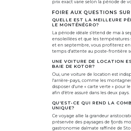
prix exact varie selon la période de v
FOIRE AUX QUESTIONS SUR 
QUELLE EST LA MEILLEURE PÉ
LE MONTÉNÉGRO?
La période idéale s'étend de mai à s
ensoleillées et que les températures s
et en septembre, vous profiterez en 
temps d'attente au poste-frontière s
UNE VOITURE DE LOCATION E
BAIE DE KOTOR?
Oui, une voiture de location est indis
l'arrière-pays, comme les montagnes d
disposer d'une « carte verte » pour l
afin d'être assuré dans les deux pays.
QU'EST-CE QUI REND LA COM
UNIQUE?
Ce voyage allie la grandeur aristocra
préservée des paysages de fjords mo
gastronomie dalmate raffinée de Ston