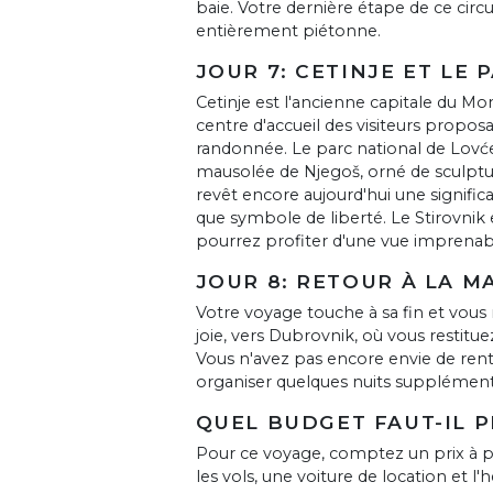
baie. Votre dernière étape de ce circui
entièrement piétonne.
JOUR 7: CETINJE ET LE
Cetinje est l'ancienne capitale du 
centre d'accueil des visiteurs proposa
randonnée. Le parc national de Lovć
mausolée de Njegoš, orné de sculptur
revêt encore aujourd'hui une signifi
que symbole de liberté. Le Stirovnik
pourrez profiter d'une vue imprenabl
JOUR 8: RETOUR À LA M
Votre voyage touche à sa fin et vous 
joie, vers Dubrovnik, où vous restitue
Vous n'avez pas encore envie de ren
organiser quelques nuits supplémenta
QUEL BUDGET FAUT-IL 
Pour ce voyage, comptez un prix à p
les vols, une voiture de location et