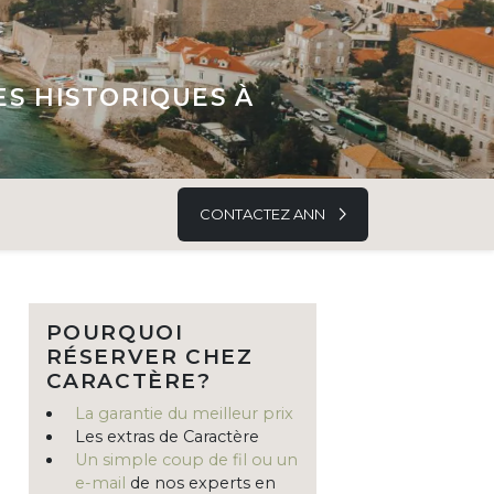
ES HISTORIQUES À
CONTACTEZ ANN
POURQUOI
RÉSERVER CHEZ
CARACTÈRE?
La garantie du meilleur prix
Les extras de Caractère
Un simple coup de fil ou un
e-mail
de nos experts en