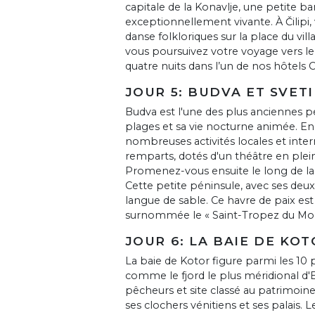
capitale de la Konavlje, une petite ba
exceptionnellement vivante. À Čilipi,
danse folkloriques sur la place du vi
vous poursuivez votre voyage vers le
quatre nuits dans l’un de nos hôtels 
JOUR 5: BUDVA ET SVET
Budva est l'une des plus anciennes pet
plages et sa vie nocturne animée. En é
nombreuses activités locales et interna
remparts, dotés d'un théâtre en plein 
Promenez-vous ensuite le long de la p
Cette petite péninsule, avec ses deux
langue de sable. Ce havre de paix est
surnommée le « Saint-Tropez du Mo
JOUR 6: LA BAIE DE KO
La baie de Kotor figure parmi les 10
comme le fjord le plus méridional d'Eu
pêcheurs et site classé au patrimoin
ses clochers vénitiens et ses palais. 