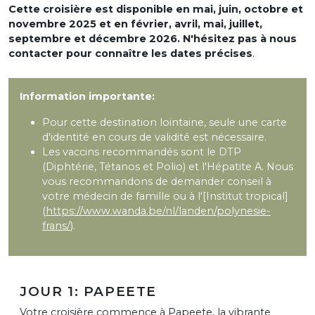
Cette croisière est disponible en mai, juin, octobre et
novembre 2025 et en février, avril, mai, juillet,
septembre et décembre 2026. N'hésitez pas à nous
contacter pour connaître les dates précises
.
Information importante:
Pour cette destination lointaine, seule une carte
d'identité en cours de validité est nécessaire.
Les vaccins recommandés sont le DTP
(Diphtérie, Tétanos et Polio) et l'Hépatite A. Nous
vous recommandons de demander conseil à
votre médecin de famille ou à l'[Institut tropical]
(
https://www.wanda.be/nl/landen/polynesie-
frans/
).
JOUR 1: PAPEETE
Votre croisière commence à Papeete, la vibrante