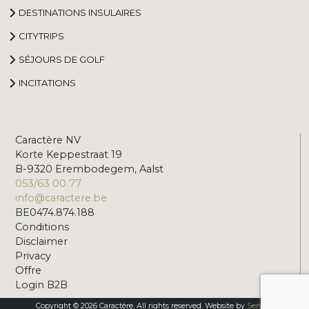
DESTINATIONS INSULAIRES
CITYTRIPS
SÉJOURS DE GOLF
INCITATIONS
Caractère NV
Korte Keppestraat 19
B-9320 Erembodegem, Aalst
053/63 00 77
info@caractere.be
BE0474.874.188
Conditions
Disclaimer
Privacy
Offre
Login B2B
Copyright © 2026 Caractère. All rights reserved. Website by
Servico