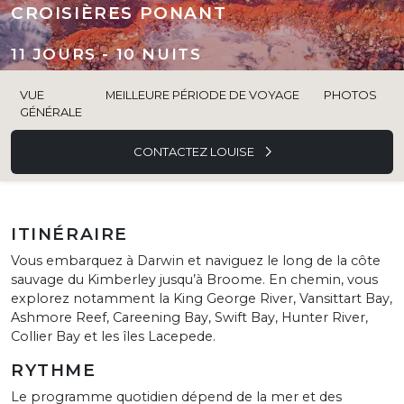
CROISIÈRES PONANT
11 JOURS - 10 NUITS
VUE
MEILLEURE PÉRIODE DE VOYAGE
PHOTOS
GÉNÉRALE
CONTACTEZ LOUISE
ITINÉRAIRE
Vous embarquez à Darwin et naviguez le long de la côte
sauvage du Kimberley jusqu’à Broome. En chemin, vous
explorez notamment la King George River, Vansittart Bay,
Ashmore Reef, Careening Bay, Swift Bay, Hunter River,
Collier Bay et les îles Lacepede.
RYTHME
Le programme quotidien dépend de la mer et des