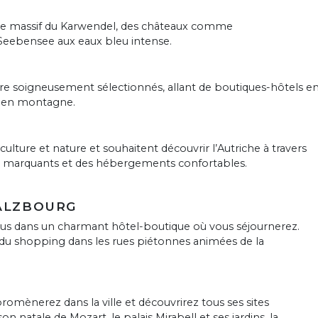
 le massif du Karwendel, des châteaux comme
 Seebensee aux eaux bleu intense.
re soigneusement sélectionnés, allant de boutiques-hôtels e
re en montagne.
ulture et nature et souhaitent découvrir l’Autriche à travers
x marquants et des hébergements confortables.
SALZBOURG
vous dans un charmant hôtel-boutique où vous séjournerez.
s du shopping dans les rues piétonnes animées de la
mènerez dans la ville et découvrirez tous ses sites
natale de Mozart, le palais Mirabell et ses jardins, la