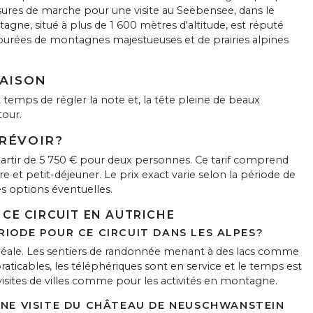
ssures de marche pour une visite au Seebensee, dans le
agne, situé à plus de 1 600 mètres d'altitude, est réputé
ntourées de montagnes majestueuses et de prairies alpines
MAISON
t temps de régler la note et, la tête pleine de beaux
tour.
PRÉVOIR?
artir de 5 750 € pour deux personnes. Ce tarif comprend
t petit-déjeuner. Le prix exact varie selon la période de
les options éventuelles.
 CE CIRCUIT EN AUTRICHE
RIODE POUR CE CIRCUIT DANS LES ALPES?
idéale. Les sentiers de randonnée menant à des lacs comme
aticables, les téléphériques sont en service et le temps est
isites de villes comme pour les activités en montagne.
 UNE VISITE DU CHÂTEAU DE NEUSCHWANSTEIN