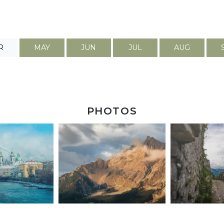
R
MAY
JUN
JUL
AUG
PHOTOS