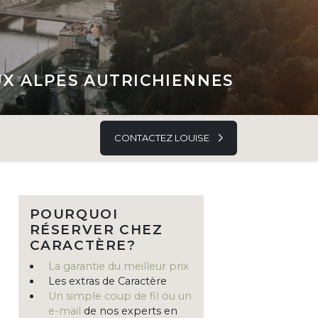
UX ALPES AUTRICHIENNES
CONTACTEZ LOUISE
POURQUOI
RÉSERVER CHEZ
CARACTÈRE?
La garantie du meilleur prix
Les extras de Caractère
Un simple coup de fil ou un
e-mail
de nos experts en