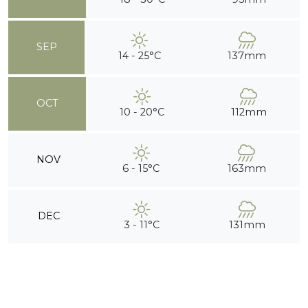
SEP
14 - 25°C
137mm
OCT
10 - 20°C
112mm
NOV
6 - 15°C
163mm
DEC
3 - 11°C
131mm