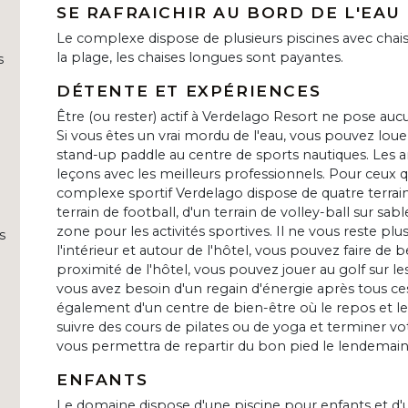
SE RAFRAICHIR AU BORD DE L'EAU
Le complexe dispose de plusieurs piscines avec chaise
la plage, les chaises longues sont payantes.
s
DÉTENTE ET EXPÉRIENCES
Être (ou rester) actif à Verdelago Resort ne pose aucu
Si vous êtes un vrai mordu de l'eau, vous pouvez louer
stand-up paddle au centre de sports nautiques. Les 
leçons avec les meilleurs professionnels. Pour ceux qu
complexe sportif Verdelago dispose de quatre terrains
e
terrain de football, d'un terrain de volley-ball sur s
zone pour les activités sportives. Il ne vous reste plus
s
l'intérieur et autour de l'hôtel, vous pouvez faire de
proximité de l'hôtel, vous pouvez jouer au golf sur les 
vous avez besoin d'un regain d'énergie après tous ce
également d'un centre de bien-être où le repos et le
suivre des cours de pilates ou de yoga et terminer v
vous permettra de repartir du bon pied le lendemain
ENFANTS
Le domaine dispose d'une piscine pour enfants et d'u