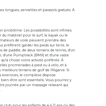
s longues, serviettes et parasols gratuits. À
n problème. Les possibilités sont infinies.
 du matériel pour le surf, le kayak ou le
amateurs de voile peuvent prendre des
i préfèrent garder les pieds sur terre, le
 de paddle, de deux terrains de tennis, d'un
able, d'une Pumptrack (BMX) et d'une vaste
 qu'à choisir votre activité préférée. À
 belles promenades à pied ou à vélo, et à
meilleurs terrains de golf de l'Algarve. Si
s exercices, le complexe dispose
 bien-être sont essentiels. Vous pourrez y
otre journée par un massage relaxant qui
.
n club pour les enfants de 4 à 11 ans où des