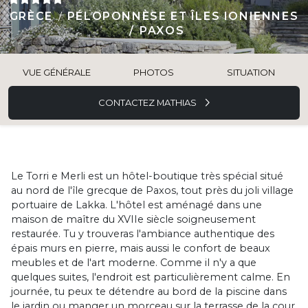
GRÈCE
PÉLOPONNÈSE ET ÎLES IONIENNES
PAXOS
VUE GÉNÉRALE
PHOTOS
SITUATION
CONTACTEZ MATHIAS
Le Torri e Merli est un hôtel-boutique très spécial situé
au nord de l'île grecque de Paxos, tout près du joli village
portuaire de Lakka. L'hôtel est aménagé dans une
maison de maître du XVIIe siècle soigneusement
restaurée. Tu y trouveras l'ambiance authentique des
épais murs en pierre, mais aussi le confort de beaux
meubles et de l'art moderne. Comme il n'y a que
quelques suites, l'endroit est particulièrement calme. En
journée, tu peux te détendre au bord de la piscine dans
le jardin ou manger un morceau sur la terrasse de la cour.