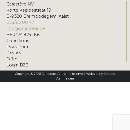
Caractère NV
Korte Keppestraat 19
B-9320 Erembodegem, Aalst
053/63 00 77
info@caractere.be
BE0474.874.188
Conditions
Disclaimer
Privacy
Offre
Login B2B
Copyright © 2026 Caractère. All rights reserved. Website by
Servico
Aanmelden