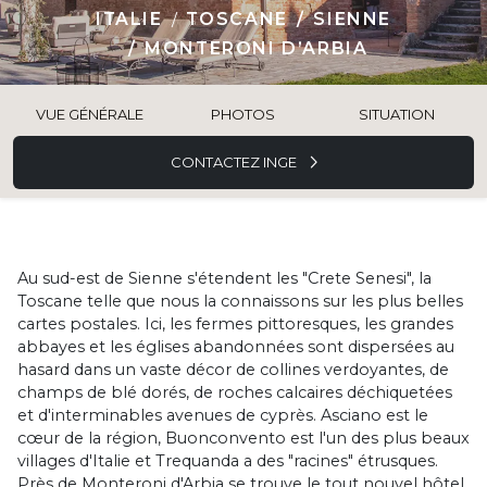
ITALIE
TOSCANE
SIENNE
MONTERONI D’ARBIA
VUE GÉNÉRALE
PHOTOS
SITUATION
CONTACTEZ INGE
Au sud-est de Sienne s'étendent les "Crete Senesi", la
Toscane telle que nous la connaissons sur les plus belles
cartes postales. Ici, les fermes pittoresques, les grandes
abbayes et les églises abandonnées sont dispersées au
hasard dans un vaste décor de collines verdoyantes, de
champs de blé dorés, de roches calcaires déchiquetées
et d'interminables avenues de cyprès. Asciano est le
cœur de la région, Buonconvento est l'un des plus beaux
villages d'Italie et Trequanda a des "racines" étrusques.
Près de Monteroni d'Arbia se trouve le tout nouvel hôtel