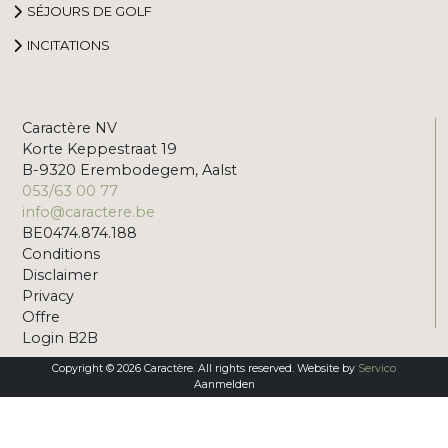
SÉJOURS DE GOLF
INCITATIONS
Caractère NV
Korte Keppestraat 19
B-9320 Erembodegem, Aalst
053/63 00 77
info@caractere.be
BE0474.874.188
Conditions
Disclaimer
Privacy
Offre
Login B2B
Copyright © 2026 Caractère. All rights reserved. Website by
Servico
Aanmelden