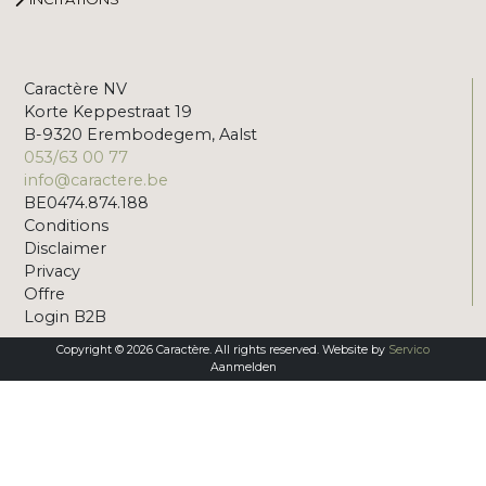
Caractère NV
Korte Keppestraat 19
B-9320 Erembodegem, Aalst
053/63 00 77
info@caractere.be
BE0474.874.188
Conditions
Disclaimer
Privacy
Offre
Login B2B
Copyright © 2026 Caractère. All rights reserved. Website by
Servico
Aanmelden