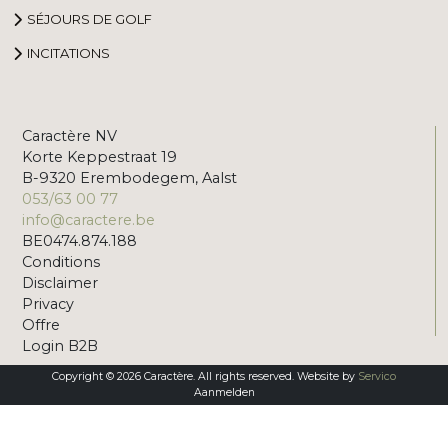
SÉJOURS DE GOLF
INCITATIONS
Caractère NV
Korte Keppestraat 19
B-9320 Erembodegem, Aalst
053/63 00 77
info@caractere.be
BE0474.874.188
Conditions
Disclaimer
Privacy
Offre
Login B2B
Copyright © 2026 Caractère. All rights reserved. Website by
Servico
Aanmelden