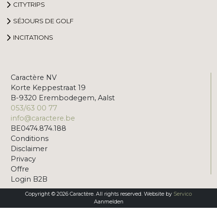
CITYTRIPS
SÉJOURS DE GOLF
INCITATIONS
Caractère NV
Korte Keppestraat 19
B-9320 Erembodegem, Aalst
053/63 00 77
info@caractere.be
BE0474.874.188
Conditions
Disclaimer
Privacy
Offre
Login B2B
Copyright © 2026 Caractère. All rights reserved. Website by
Servico
Aanmelden