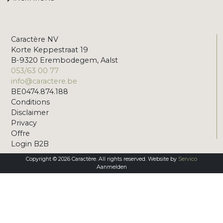
Caractère NV
Korte Keppestraat 19
B-9320 Erembodegem, Aalst
053/63 00 77
info@caractere.be
BE0474.874.188
Conditions
Disclaimer
Privacy
Offre
Login B2B
Copyright © 2026 Caractère. All rights reserved. Website by
Servico
Aanmelden