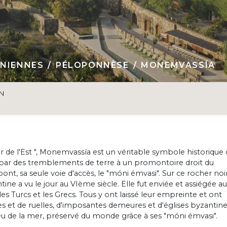
ONIENNES
PÉLOPONNÈSE
MONEMVASSÍA
ON
 de l'Est ", Monemvassía est un véritable symbole historique 
hé par des tremblements de terre à un promontoire droit du
nt, sa seule voie d'accès, le "móni émvasi". Sur ce rocher noi
ine a vu le jour au VIème siècle. Elle fut enviée et assiégée au
 les Turcs et les Grecs. Tous y ont laissé leur empreinte et ont
es et de ruelles, d'imposantes demeures et d'églises byzantine
ieu de la mer, préservé du monde grâce à ses "móni émvasi".