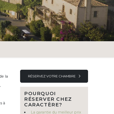
de la
RÉSERVEZ VOTRE CHAMBRE
r
POURQUOI
RÉSERVER CHEZ
s à
CARACTÈRE?
La garantie du meilleur prix