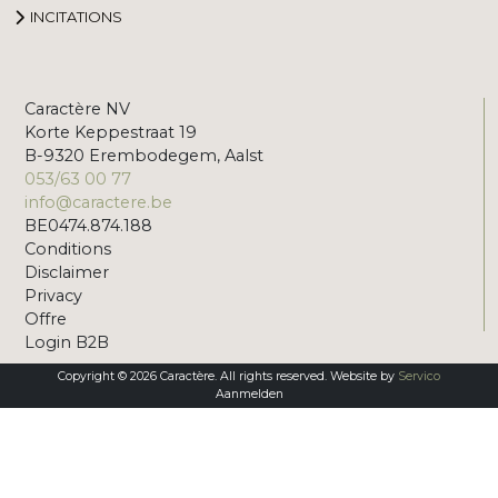
INCITATIONS
Caractère NV
Korte Keppestraat 19
B-9320 Erembodegem, Aalst
053/63 00 77
info@caractere.be
BE0474.874.188
Conditions
Disclaimer
Privacy
Offre
Login B2B
Copyright © 2026 Caractère. All rights reserved. Website by
Servico
Aanmelden