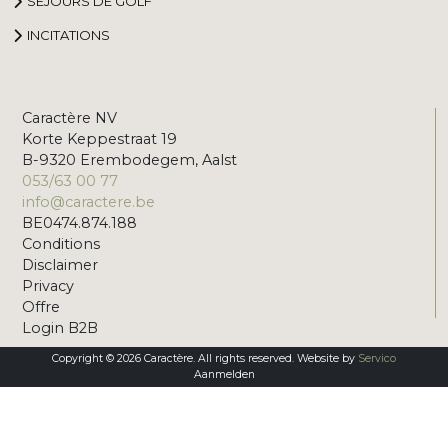
SÉJOURS DE GOLF
INCITATIONS
Caractère NV
Korte Keppestraat 19
B-9320 Erembodegem, Aalst
053/63 00 77
info@caractere.be
BE0474.874.188
Conditions
Disclaimer
Privacy
Offre
Login B2B
Copyright © 2026 Caractère. All rights reserved. Website by
Servico
Aanmelden