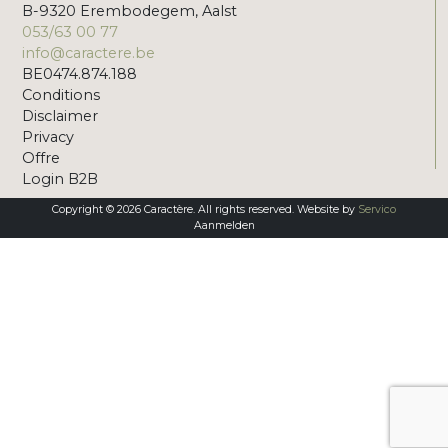
B-9320 Erembodegem, Aalst
053/63 00 77
info@caractere.be
BE0474.874.188
Conditions
Disclaimer
Privacy
Offre
Login B2B
Copyright © 2026 Caractère. All rights reserved. Website by
Servico
Aanmelden