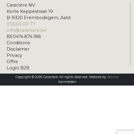
Caractère NV
Korte Keppestraat 19
B-9320 Erembodegem, Aalst
053/63 00 77
info@caractere.be
BE0474.874.188
Conditions
Disclaimer
Privacy
Offre
Login B2B
Copyright © 2026 Caractère. All rights reserved. Website by
Servico
Aanmelden