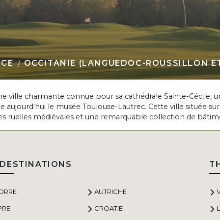
NCE
OCCITANIE (LANGUEDOC-ROUSSILLON ET
t une ville charmante connue pour sa cathédrale Sainte-Cécile
ite aujourd'hui le musée Toulouse-Lautrec. Cette ville située su
les ruelles médiévales et une remarquable collection de bâtim
DESTINATIONS
T
ORRE
AUTRICHE
PRE
CROATIE