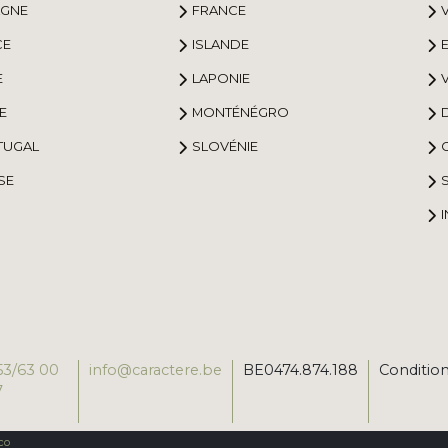
AGNE
FRANCE
CE
ISLANDE
E
LAPONIE
E
MONTÉNÉGRO
TUGAL
SLOVÉNIE
SE
53/63 00
info@caractere.be
BE0474.874.188
Conditio
7
co