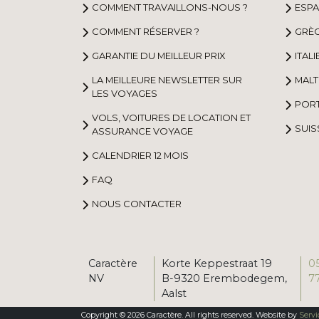
COMMENT TRAVAILLONS-NOUS ?
ESP
COMMENT RÉSERVER ?
GRÈ
GARANTIE DU MEILLEUR PRIX
ITALI
LA MEILLEURE NEWSLETTER SUR
MALT
LES VOYAGES
POR
VOLS, VOITURES DE LOCATION ET
SUIS
ASSURANCE VOYAGE
CALENDRIER 12 MOIS
FAQ
NOUS CONTACTER
Caractère
Korte Keppestraat 19
0
NV
B-9320 Erembodegem,
7
Aalst
Copyright © 2026 Caractère. All rights reserved. Website by
Servi