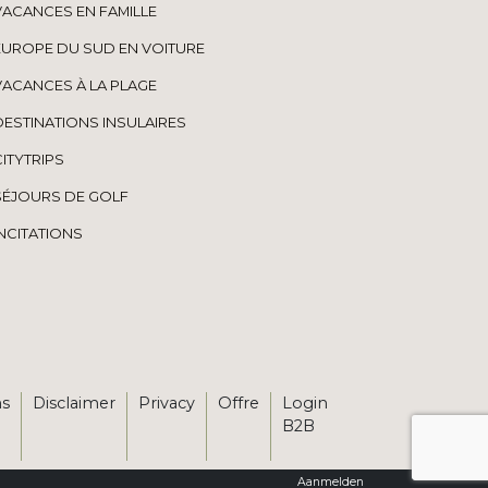
VACANCES EN FAMILLE
EUROPE DU SUD EN VOITURE
VACANCES À LA PLAGE
DESTINATIONS INSULAIRES
CITYTRIPS
SÉJOURS DE GOLF
INCITATIONS
ns
Disclaimer
Privacy
Offre
Login
B2B
Aanmelden