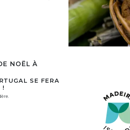
DE NOËL À
ORTUGAL SE FERA
 !
ère.